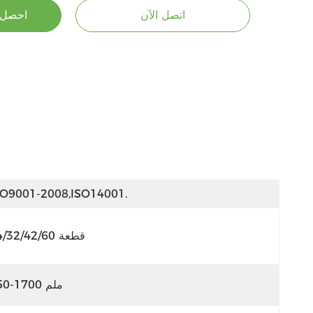
اتصل الآن
احصل 
SO9001-2008,ISO14001.
14/32/42/60 قطعة
250-1700 ملم