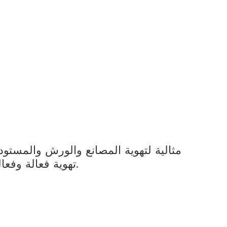
مثالية لتهوية المصانع والورش والمستو
تهوية فعالة وفعالة.الانسحاب ينتج نسيمات باردة طازجة إلى المبنى ويضمن نظافة، بيئة عمل أكثر برودة وصحة.