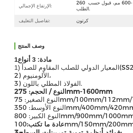
260 مم -600 مم، قبول حسب 
الإرتفاع الإجمالي:
الطلب.
كرتون
تفاصيل التغليف:
وصف المنتج
1مادة: 3 أنواع
(SS
1) المعيار الدولي للصلب المقاوم للصدأ
2) الألومنيوم،
3) الفولاذ المطلي باللون.
2النوع / الحجم: 75mm-1600mm
75mm/100mm/112mm/12
350mm/400mm/420mm/
800mm/900mm/1000mm/1
100mm/150mm/200
عادة ما تكتب:
3فوائد أنظمة تهوية توربينات السطح: