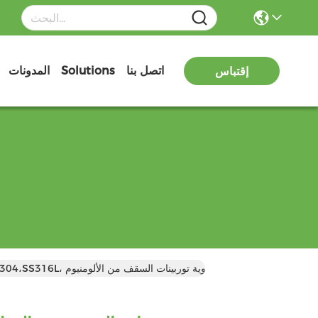
اتصل بنا
Solutions
المدونات
إقتباس
مروحة توربينات السقف من الفولاذ المقاوم للصدأ (75mm-1600mm) SS201،SS304،SS316L، مروحة تهوية توربينات السقف من الألومنيوم