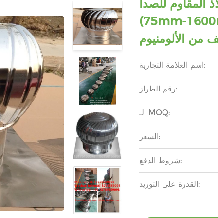
 المقاوم للصدأ
(75mm-1600mm) SS201،SS304،SS316L،
ف من الألومنيوم
اسم العلامة التجارية:
رقم الطراز:
الـ MOQ:
السعر:
شروط الدفع:
القدرة على التوريد: