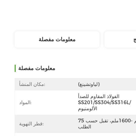
ج
معلومات مفصلة
معلومات مفصلة
(لياوتشينغ)
مكان المنشأ:
الفولاذ المقاوم للصدأ 
SS201/SS304/SS316L/
المواد:
الألومنيوم
75ملم -1600ملم، تقبل حسب 
قطر التهوية:
الطلب